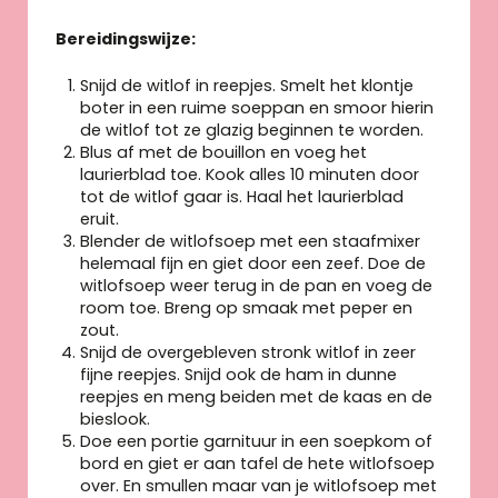
Bereidingswijze:
Snijd de witlof in reepjes. Smelt het klontje
boter in een ruime soeppan en smoor hierin
de witlof tot ze glazig beginnen te worden.
Blus af met de bouillon en voeg het
laurierblad toe. Kook alles 10 minuten door
tot de witlof gaar is. Haal het laurierblad
eruit.
Blender de witlofsoep met een staafmixer
helemaal fijn en giet door een zeef. Doe de
witlofsoep weer terug in de pan en voeg de
room toe. Breng op smaak met peper en
zout.
Snijd de overgebleven stronk witlof in zeer
fijne reepjes. Snijd ook de ham in dunne
reepjes en meng beiden met de kaas en de
bieslook.
Doe een portie garnituur in een soepkom of
bord en giet er aan tafel de hete witlofsoep
over. En smullen maar van je witlofsoep met