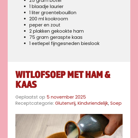
25 gram boter
1 blaadje laurier
1 liter groentebouillon
200 ml kookroom
peper en zout
2 plakken gekookte ham
75 gram geraspte kaas
1 eetlepel fijngesneden bieslook
WITLOFSOEP MET HAM &
KAAS
Geplaatst op
5 november 2025
Receptcategorie:
Glutenvrij
,
Kindvriendelijk
,
Soep