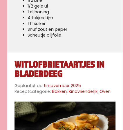
1/2 brie
1/2 gele ui
1 el honing
4 takjes tijm
1 tl suiker
Snuf zout en peper
Scheutje olijfolie
WITLOFBRIETAARTJES IN
BLADERDEEG
Geplaatst op
5 november 2025
Receptcategorie:
Bakken
,
Kindvriendelijk
,
Oven