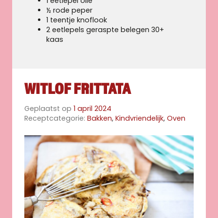
1 eetlepel olie
½ rode peper
1 teentje knoflook
2 eetlepels geraspte belegen 30+
kaas
WITLOF FRITTATA
Geplaatst op
1 april 2024
Receptcategorie:
Bakken
,
Kindvriendelijk
,
Oven