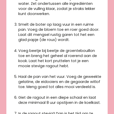
water. Zet ondertussen alle ingrediënten
voor de vulling klaar, zodat je straks lekker
kunt doorwerken.
Smelt de boter op laag vuur in een ruime
pan. Voeg de bloem toe en roer goed door.
Laat dit mengsel rustig garen tot het een
glad papje (de roux) wordt.
Voeg beetje bij beetje de groentebouillon
toe en breng het geheel al roerend aan de
kook. Laat het kort pruttelen tot je een
mooie stevige ragout hebt.
Haal de pan van het vuur. Voeg de geweekte
gelatine, de eidooiers en de gegaarde witlof
toe. Meng goed tot alles mooi verdeeld is.
Giet de ragout in een diepe schaal en laat
deze minimaal 8 uur opstijven in de koelkast.
Is de ragout stevig? Dan is het tijd om te