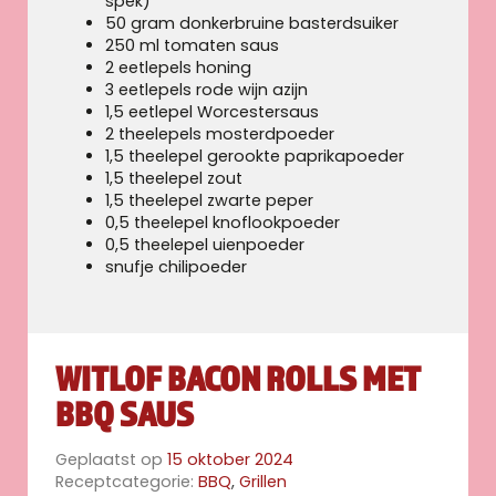
spek)
50 gram donkerbruine basterdsuiker
250 ml tomaten saus
2 eetlepels honing
3 eetlepels rode wijn azijn
1,5 eetlepel Worcestersaus
2 theelepels mosterdpoeder
1,5 theelepel gerookte paprikapoeder
1,5 theelepel zout
1,5 theelepel zwarte peper
0,5 theelepel knoflookpoeder
0,5 theelepel uienpoeder
snufje chilipoeder
WITLOF BACON ROLLS MET
BBQ SAUS
Geplaatst op
15 oktober 2024
Receptcategorie:
BBQ
,
Grillen