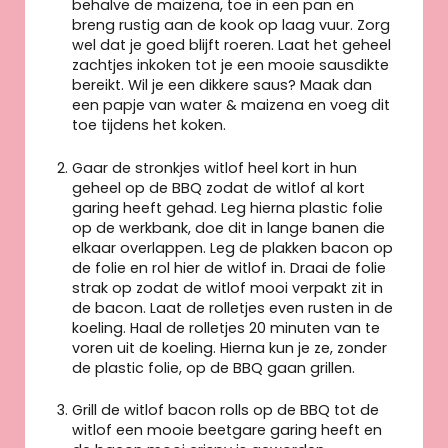
behalve de maizena, toe in een pan en
breng rustig aan de kook op laag vuur. Zorg
wel dat je goed blijft roeren. Laat het geheel
zachtjes inkoken tot je een mooie sausdikte
bereikt. Wil je een dikkere saus? Maak dan
een papje van water & maizena en voeg dit
toe tijdens het koken.
Gaar de stronkjes witlof heel kort in hun
geheel op de BBQ zodat de witlof al kort
garing heeft gehad. Leg hierna plastic folie
op de werkbank, doe dit in lange banen die
elkaar overlappen. Leg de plakken bacon op
de folie en rol hier de witlof in. Draai de folie
strak op zodat de witlof mooi verpakt zit in
de bacon. Laat de rolletjes even rusten in de
koeling. Haal de rolletjes 20 minuten van te
voren uit de koeling. Hierna kun je ze, zonder
de plastic folie, op de BBQ gaan grillen.
Grill de witlof bacon rolls op de BBQ tot de
witlof een mooie beetgare garing heeft en