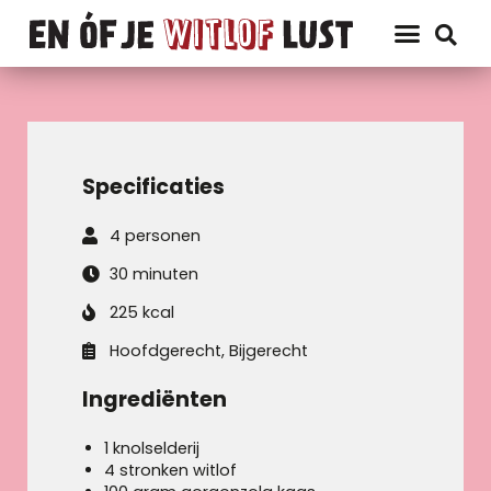
Specificaties
4 personen
30 minuten
225 kcal
Hoofdgerecht, Bijgerecht
Ingrediënten
1 knolselderij
4 stronken witlof