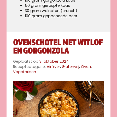
100 gram gorgonzola kaas
50 gram geraspte kaas
30 gram walnoten (crunch)
100 gram gepocheede peer
OVENSCHOTEL MET WITLOF
EN GORGONZOLA
Geplaatst op
31 oktober 2024
Receptcategorie:
Airfryer
,
Glutenvrij
,
Oven
,
Vegetarisch