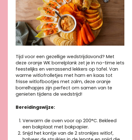
Tijd voor een gezellige wedstrijdavond? Met
deze oranje WK borrelplank zet je in no-time iets
feestelijks en verrassend lekkers op tafel. Van
warme witlofrolletjes met ham en kaas tot
frisse witlofbootjes met zalm, deze oranje
borrelhapjes zijn perfect om samen van te
genieten tijdens de wedstrijd!
Bereidingswijze:
Verwarm de oven voor op 200°C. Bekleed
een bakplaat met bakpapier.
Snijd het kontje van de 2 stronkjes witlof,
halveer de struikjes in de lengte en snijd die