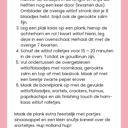
helften nog een keer door (kwarten dus).
Ontblader de overige witlof stronk dat je 8
blaadjes hebt. Snijd ook de gerookte zalm
fijn.
Leg een plak kaas op een plank, hierop de
achterham en rol 1 kwart witlof hierin, leg
deze in een ovenschaal. Herhaal dit met de
overige 7 kwarten.
Schuif de witlof rolletjes voor 15 – 20 minuten
in de oven. Totdat ze goudbruin zijn.
Vul ondertussen de overgebleven
witlofblaadjes met roomkaas, gerookte
zalm en top af met bieslook. Maak af met
een beetje zwarte peper erover.
Maak de borrelplank op met de gevulde
witlofblaadjes, wortels, crackers, humus,
paprikachips en als finishing touch de ham-
kaas witlof rolletjes.
Maak de plank extra feestelijk met partjes
sinaasappel en een klein snufje kaneel over de
worteltjes. Hup Holland hup!