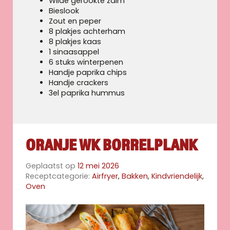
Wilde gerookte zalm
Bieslook
Zout en peper
8 plakjes achterham
8 plakjes kaas
1 sinaasappel
6 stuks winterpenen
Handje paprika chips
Handje crackers
3el paprika hummus
ORANJE WK BORRELPLANK
Geplaatst op
12 mei 2026
Receptcategorie:
Airfryer
,
Bakken
,
Kindvriendelijk
,
Oven