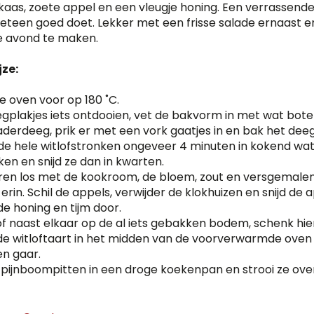
aas, zoete appel en een vleugje honing. Een verrassende
meteen goed doet. Lekker met een frisse salade ernaast e
 avond te maken.
ze:
 oven voor op 180 ˚C.
egplakjes iets ontdooien, vet de bakvorm in met wat bot
derdeeg, prik er met een vork gaatjes in en bak het deeg
de hele witlofstronken ongeveer 4 minuten in kokend wate
ken en snijd ze dan in kwarten.
eren los met de kookroom, de bloem, zout en versgemalen
erin. Schil de appels, verwijder de klokhuizen en snijd de ap
e honing en tijm door.
lof naast elkaar op de al iets gebakken bodem, schenk hi
de witloftaart in het midden van de voorverwarmde oven
en gaar.
 pijnboompitten in een droge koekenpan en strooi ze ov