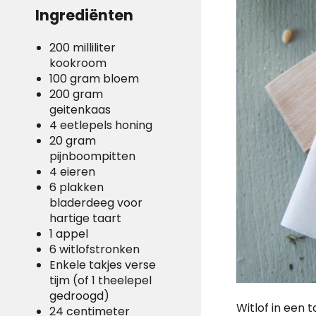
Ingrediënten
200 milliliter
kookroom
100 gram bloem
200 gram
geitenkaas
4 eetlepels honing
20 gram
pijnboompitten
4 eieren
6 plakken
bladerdeeg voor
hartige taart
1 appel
6 witlofstronken
Enkele takjes verse
tijm (of 1 theelepel
gedroogd)
Witlof in een 
24 centimeter