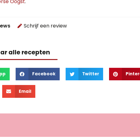
rse Oogst
.
iews
Schrijf een review
ar alle recepten
pp
Facebook
Twitter
Pinter
Email