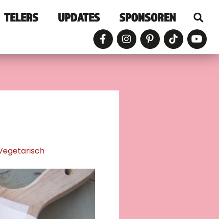
TELERS
UPDATES
SPONSOREN
Vegetarisch