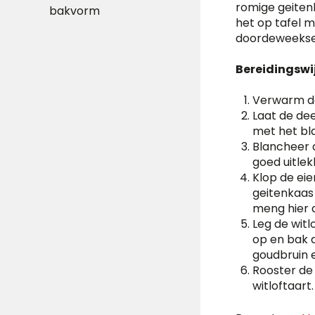
romige geitenk
bakvorm
het op tafel 
doordeweekse
Bereidingswij
Verwarm de
Laat de de
met het bla
Blancheer 
goed uitlek
Klop de ei
geitenkaas 
meng hier d
Leg de wit
op en bak 
goudbruin 
Rooster de
witloftaart.