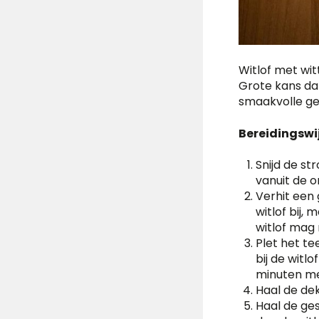
Witlof met wit
Grote kans da
smaakvolle ge
Bereidingswij
Snijd de st
vanuit de o
Verhit een
witlof bij,
witlof mag 
Plet het te
bij de witl
minuten me
Haal de dek
Haal de ges