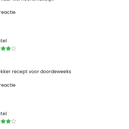
reactie
tel
ekker recept voor doordeweeks
reactie
tel