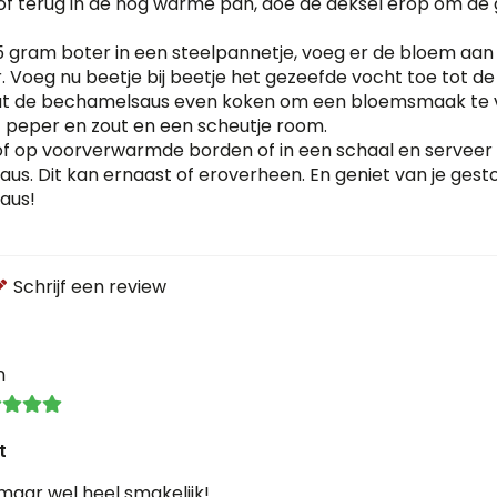
lof terug in de nog warme pan, doe de deksel erop om de
 gram boter in een steelpannetje, voeg er de bloem aan 
. Voeg nu beetje bij beetje het gezeefde vocht toe tot de
aat de bechamelsaus even koken om een bloemsmaak te
peper en zout en een scheutje room.
lof op voorverwarmde borden of in een schaal en servee
s. Dit kan ernaast of eroverheen. En geniet van je gest
aus!
Schrijf een review
n
t
aar wel heel smakelijk!