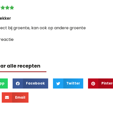
lekker
fect bij groente, kan ook op andere groente
reactie
ar alle recepten
pp
Facebook
Twitter
Pinter
Email