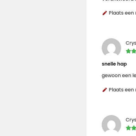
Plaats een 
Crys
snelle hap
gewoon een l
Plaats een 
Crys