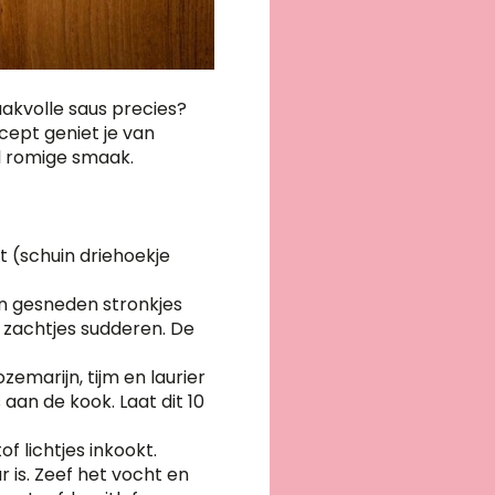
aakvolle saus precies?
cept geniet je van
l romige smaak.
it (schuin driehoekje
en gesneden stronkjes
n zachtjes sudderen. De
emarijn, tijm en laurier
 aan de kook. Laat dit 10
f lichtjes inkookt.
 is. Zeef het vocht en