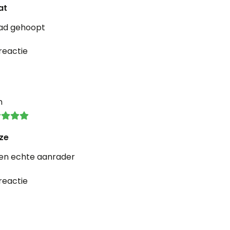
at
had gehoopt
reactie
n
ze
 een echte aanrader
reactie