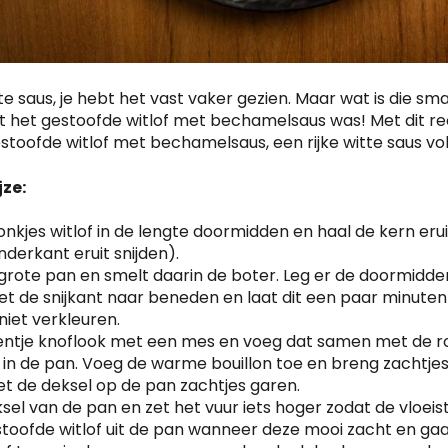
te saus, je hebt het vast vaker gezien. Maar wat is die sm
t het gestoofde witlof met bechamelsaus was! Met dit re
stoofde witlof met bechamelsaus, een rijke witte saus vo
ze:
ronkjes witlof in de lengte doormidden en haal de kern eru
nderkant eruit snijden).
 grote pan en smelt daarin de boter. Leg er de doormidd
 met de snijkant naar beneden en laat dit een paar minute
niet verkleuren.
entje knoflook met een mes en voeg dat samen met de roz
of in de pan. Voeg de warme bouillon toe en breng zachtjes
t de deksel op de pan zachtjes garen.
sel van de pan en zet het vuur iets hoger zodat de vloeisto
toofde witlof uit de pan wanneer deze mooi zacht en gaar