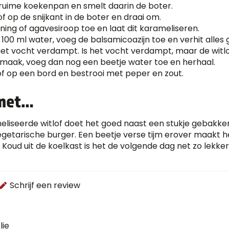
 ruime koekenpan en smelt daarin de boter.
of op de snijkant in de boter en draai om.
ing of agavesiroop toe en laat dit karameliseren.
 100 ml water, voeg de balsamicoazijn toe en verhit alles 
het vocht verdampt. Is het vocht verdampt, maar de witl
smaak, voeg dan nog een beetje water toe en herhaal.
of op een bord en bestrooi met peper en zout.
 met…
iseerde witlof doet het goed naast een stukje gebakken k
getarische burger. Een beetje verse tijm erover maakt he
Koud uit de koelkast is het de volgende dag net zo lekker
Schrijf een review
lie