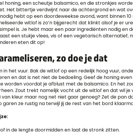
el honing, een scheutje balsamico, en die stronkjes word
t. Het bittertje verdwijnt naar de achtergrond en wat ove
e nodig hebt op een doordeweekse avond, want binnen 10 
eliseerde witlof is zo’n bijgerecht dat klinkt alsof je er 
rsimpel is. Je hebt maar een paar ingrediënten nodig en
aast een stukje vlees, vis of een vegetarisch alternatief, 
kinderen eten dit op!
arameliseren, zo doe je dat
m in het vuur. Bak de witlof op een redelijk hoog vuur, ande
ren en dat is net niet de bedoeling. Geef de honing even 
e worden voordat je afblust met de balsamico. En het zout
rheen. Zout trekt namelijk vocht uit de witlof en dat wil j
i van kleur maar nog net niet gaar genoeg? Zet de pan 
 garen ze rustig na terwijl jij de rest van het bord klaarm
ze:
tlof in de lengte doormidden en laat de stronk zitten.