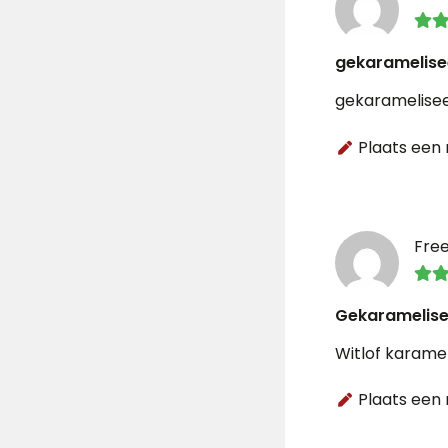
gekaramelise
gekaramelisee
Plaats een 
Fre
Gekaramelisee
Witlof karamel
Plaats een 