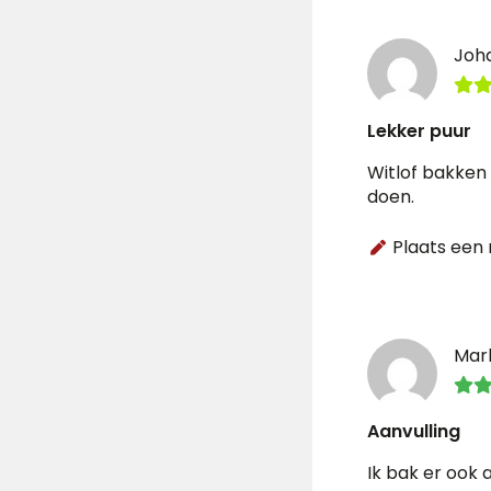
Joh
Lekker puur
Witlof bakken 
doen.
Plaats een 
Mar
Aanvulling
Ik bak er ook a