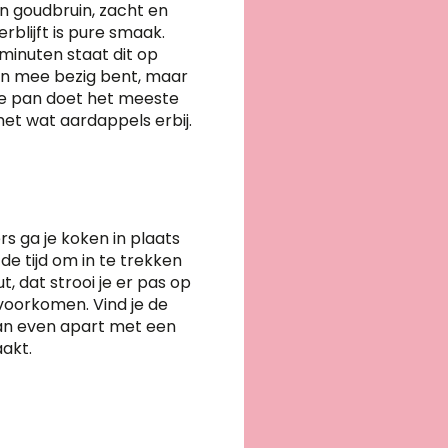
en goudbruin, zacht en
rblijft is pure smaak.
minuten staat dit op
uren mee bezig bent, maar
 de pan doet het meeste
met wat aardappels erbij.
rs ga je koken in plaats
de tijd om in te trekken
, dat strooi je er pas op
e voorkomen. Vind je de
dan even apart met een
aakt.