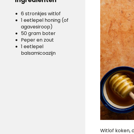
6 stronkjes witlof
1 eetlepel honing (of
agavesiroop)
50 gram boter
Peper en zout
1 eetlepel
balsamicoazijn
Witlof koken, 