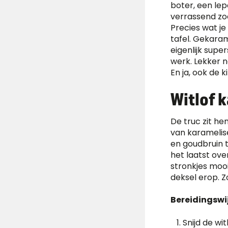
boter, een lep
verrassend zoe
Precies wat j
tafel. Gekaram
eigenlijk supe
werk. Lekker n
En ja, ook de 
Witlof k
De truc zit he
van karamelise
en goudbruin t
het laatst ove
stronkjes moo
deksel erop. Zo
Bereidingswij
Snijd de wi