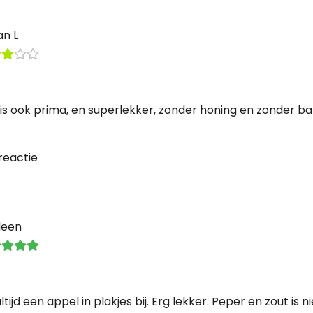
an L
is ook prima, en superlekker, zonder honing en zonder bal
reactie
leen
ltijd een appel in plakjes bij. Erg lekker. Peper en zout is n