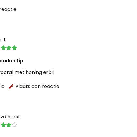
reactie
n t
gouden tip
ooral met honing erbij
ie
Plaats een reactie
 vd horst