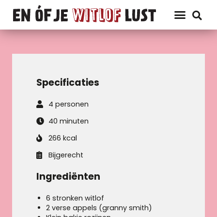
Specificaties
4 personen
40 minuten
266 kcal
Bijgerecht
Ingrediënten
6 stronken witlof
2 verse appels (granny smith)