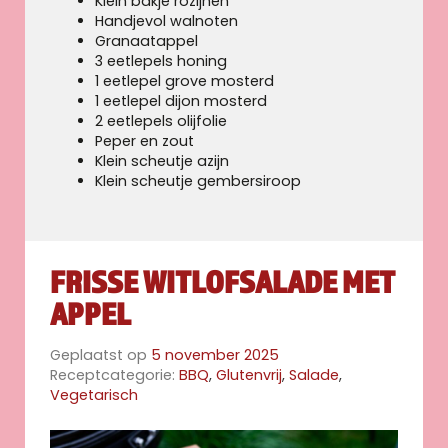
Klein bakje rozijnen
Handjevol walnoten
Granaatappel
3 eetlepels honing
1 eetlepel grove mosterd
1 eetlepel dijon mosterd
2 eetlepels olijfolie
Peper en zout
Klein scheutje azijn
Klein scheutje gembersiroop
FRISSE WITLOFSALADE MET
APPEL
Geplaatst op
5 november 2025
Receptcategorie:
BBQ
,
Glutenvrij
,
Salade
,
Vegetarisch