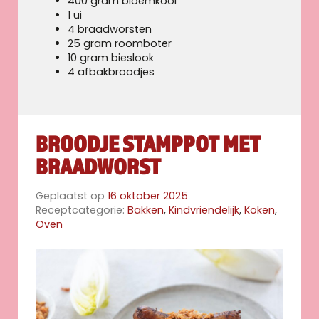
400 gram bloemkool
1 ui
4 braadworsten
25 gram roomboter
10 gram bieslook
4 afbakbroodjes
BROODJE STAMPPOT MET
BRAADWORST
Geplaatst op
16 oktober 2025
Receptcategorie:
Bakken
,
Kindvriendelijk
,
Koken
,
Oven