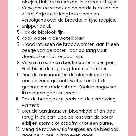
blokjes. Hak de bloemkool in kleinere stukjes.
Verwijder de stronk en de harde kern van de
witlof. Snijd in de lengte in vieren en
vervolgens over de breedte in fijne reepjes.
Snipper de ui.
Hak de bieslook fijn.
Kook water in de waterkoker.
Braad intussen de braadworsten aan in een
beetje van de boter. Laat op laag vuur
doorbakken tot ze gaar zijn.
Verwarm een klein beetje boter in een pan.
Fruit hierin de ui glazig, laat niet bruinen.
Doe de pastinaak en de bloemkool in de
pan en voeg gekookt water toe tot de
groente net onder staan. Kook in ongeveer
10 minuten gaar en zacht.
Bak de broodjes af zoals op de verpakking
vermeld.
Giet de pastinaak en bloemkool af en doe
terug in de pan. Doe de rest van de boter
erbij en stamp of staafmix tot een puree.
Meng de rauwe witlofreepjes en de bieslook
door de puree. Warm even door.