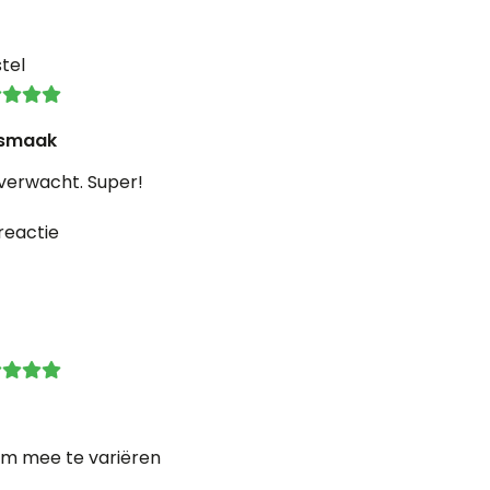
tel
 smaak
t verwacht. Super!
reactie
m mee te variëren