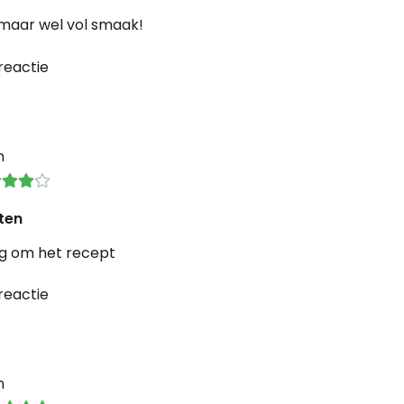
maar wel vol smaak!
reactie
n
ten
g om het recept
reactie
n