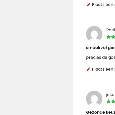
Plaats een 
Roel
smaakvol ger
precies de go
Plaats een 
jola
Gezonde keu