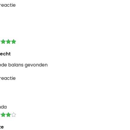
reactie
echt
ede balans gevonden
reactie
nda
ze