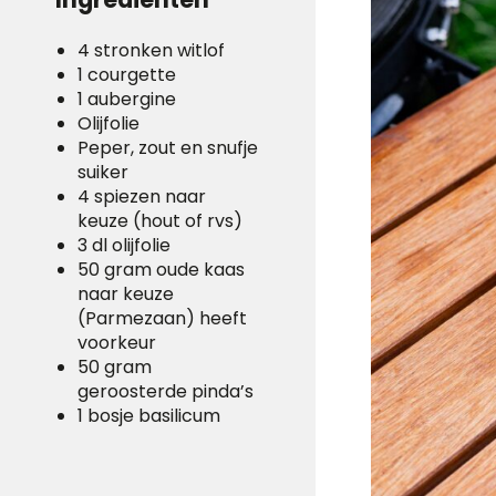
4 stronken witlof
1 courgette
1 aubergine
Olijfolie
Peper, zout en snufje
suiker
4 spiezen naar
keuze (hout of rvs)
3 dl olijfolie
50 gram oude kaas
naar keuze
(Parmezaan) heeft
voorkeur
50 gram
geroosterde pinda’s
1 bosje basilicum